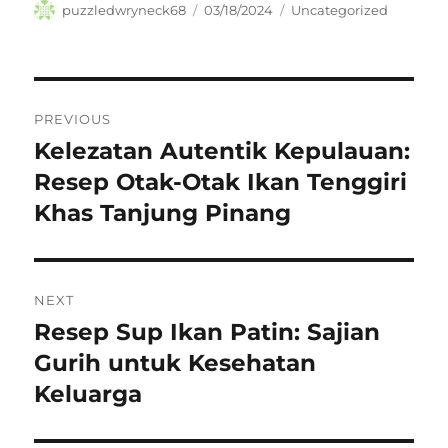
Author
Posted
Categories
puzzledwryneck68
03/18/2024
Uncategorized
on
Navigasi
PREVIOUS
pos
Kelezatan Autentik Kepulauan:
Previous
post:
Resep Otak-Otak Ikan Tenggiri
Khas Tanjung Pinang
NEXT
Resep Sup Ikan Patin: Sajian
Next
post:
Gurih untuk Kesehatan
Keluarga