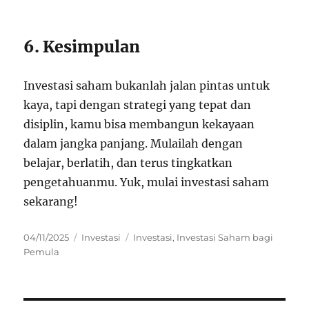
6. Kesimpulan
Investasi saham bukanlah jalan pintas untuk
kaya, tapi dengan strategi yang tepat dan
disiplin, kamu bisa membangun kekayaan
dalam jangka panjang. Mulailah dengan
belajar, berlatih, dan terus tingkatkan
pengetahuanmu. Yuk, mulai investasi saham
sekarang!
Posted
Categories
Tags
04/11/2025
Investasi
Investasi
,
Investasi Saham bagi
on
Pemula