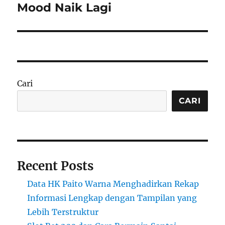
post:
Mood Naik Lagi
Cari
CARI
Recent Posts
Data HK Paito Warna Menghadirkan Rekap
Informasi Lengkap dengan Tampilan yang
Lebih Terstruktur