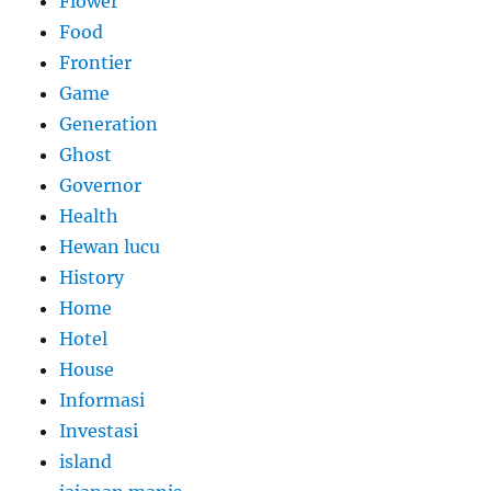
Flower
Food
Frontier
Game
Generation
Ghost
Governor
Health
Hewan lucu
History
Home
Hotel
House
Informasi
Investasi
island