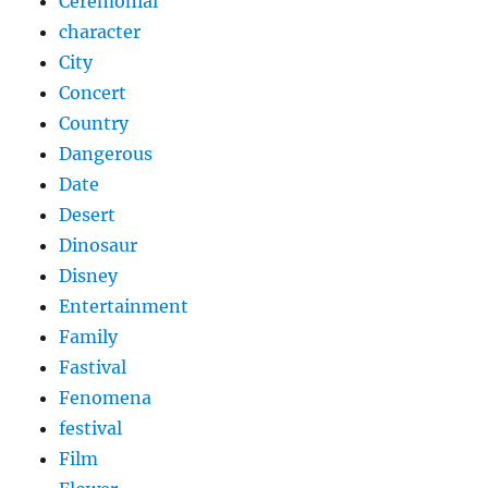
Ceremonial
character
City
Concert
Country
Dangerous
Date
Desert
Dinosaur
Disney
Entertainment
Family
Fastival
Fenomena
festival
Film