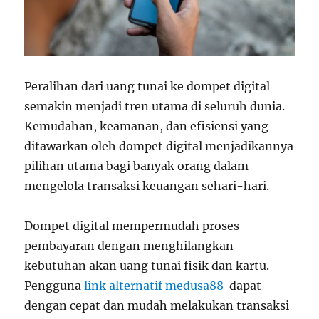
Peralihan dari uang tunai ke dompet digital
semakin menjadi tren utama di seluruh dunia.
Kemudahan, keamanan, dan efisiensi yang
ditawarkan oleh dompet digital menjadikannya
pilihan utama bagi banyak orang dalam
mengelola transaksi keuangan sehari-hari.
Dompet digital mempermudah proses
pembayaran dengan menghilangkan
kebutuhan akan uang tunai fisik dan kartu.
Pengguna
link alternatif medusa88
dapat
dengan cepat dan mudah melakukan transaksi