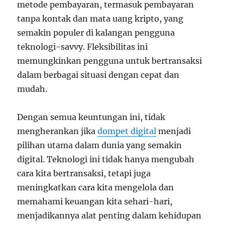
metode pembayaran, termasuk pembayaran
tanpa kontak dan mata uang kripto, yang
semakin populer di kalangan pengguna
teknologi-savvy. Fleksibilitas ini
memungkinkan pengguna untuk bertransaksi
dalam berbagai situasi dengan cepat dan
mudah.
Dengan semua keuntungan ini, tidak
mengherankan jika
dompet digital
menjadi
pilihan utama dalam dunia yang semakin
digital. Teknologi ini tidak hanya mengubah
cara kita bertransaksi, tetapi juga
meningkatkan cara kita mengelola dan
memahami keuangan kita sehari-hari,
menjadikannya alat penting dalam kehidupan