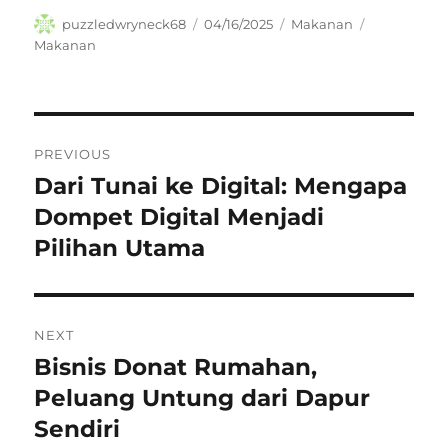
Author
Posted
Categories
Tags
puzzledwryneck68
04/16/2025
Makanan
on
Makanan
Navigasi
PREVIOUS
pos
Dari Tunai ke Digital: Mengapa
Previous
post:
Dompet Digital Menjadi
Pilihan Utama
NEXT
Bisnis Donat Rumahan,
Next
post:
Peluang Untung dari Dapur
Sendiri