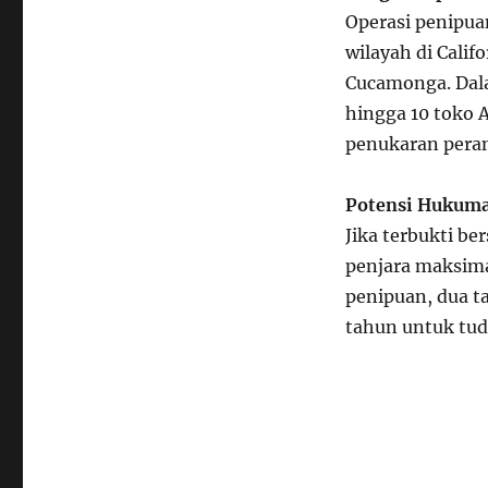
Operasi penipua
wilayah di Calif
Cucamonga. Dala
hingga 10 toko 
penukaran peran
Potensi Hukum
Jika terbukti b
penjara maksima
penipuan, dua t
tahun untuk tu