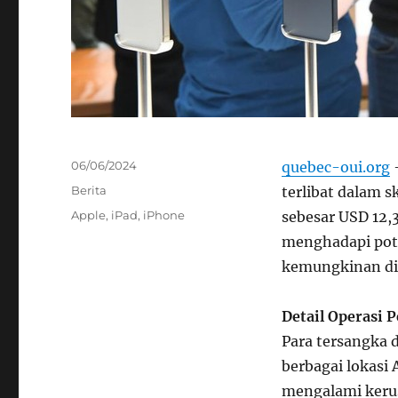
Posted
06/06/2024
quebec-oui.org
–
on
Categories
Berita
terlibat dalam 
Tags
Apple
,
iPad
,
iPhone
sebesar USD 12,3
menghadapi pote
kemungkinan dik
Detail Operasi 
Para tersangka 
berbagai lokasi
mengalami keru