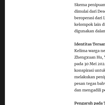
Skema penipuan 
dimulai dari De
beroperasi dari 
kelompok lain d
digunakan dalam
Identitas Ters
Kelima warga ne
Zhengxuan Hu, Y
pada 30 Mei 202
konspirasi untu
melakukan penip
pesan tegas ba
dan mengadili p
Pengaruh pada 