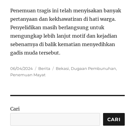
Penemuan tragis ini telah menyisakan banyak
pertanyaan dan kekhawatiran di hati warga.
Penyelidikan masih berlangsung untuk
mengungkap lebih lanjut motif dan kejadian
sebenarnya di balik kematian menyedihkan
gadis muda tersebut.
Posted
Categories
Tags
06/04/2024
Berita
Bekasi
,
Dugaan Pembunuhan
,
on
Penemuan Mayat
Cari
CARI