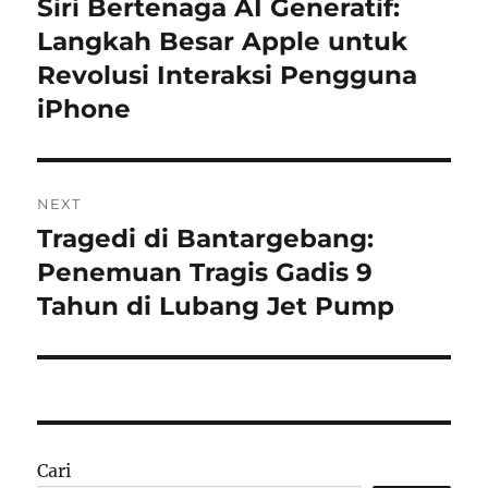
Siri Bertenaga AI Generatif:
Previous
post:
Langkah Besar Apple untuk
Revolusi Interaksi Pengguna
iPhone
NEXT
Tragedi di Bantargebang:
Next
post:
Penemuan Tragis Gadis 9
Tahun di Lubang Jet Pump
Cari