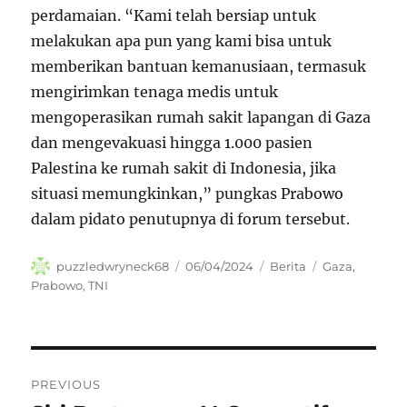
perdamaian. “Kami telah bersiap untuk
melakukan apa pun yang kami bisa untuk
memberikan bantuan kemanusiaan, termasuk
mengirimkan tenaga medis untuk
mengoperasikan rumah sakit lapangan di Gaza
dan mengevakuasi hingga 1.000 pasien
Palestina ke rumah sakit di Indonesia, jika
situasi memungkinkan,” pungkas Prabowo
dalam pidato penutupnya di forum tersebut.
Author
Posted
Categories
Tags
puzzledwryneck68
06/04/2024
Berita
Gaza
,
on
Prabowo
,
TNI
Navigasi
PREVIOUS
pos