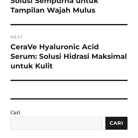
Solusi Sempurna untuk
Tampilan Wajah Mulus
NEXT
CeraVe Hyaluronic Acid
Next
post:
Serum: Solusi Hidrasi Maksimal
untuk Kulit
Cari
CARI