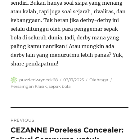
sendiri. Bukan hanya soal siapa yang menang
atau kalah, tapi juga soal sejarah, rivalitas, dan
kebanggaan. Tak heran jika derby-derby ini
selalu ditunggu oleh para penggemar sepak
bola di seluruh dunia. Jadi, derby mana yang
paling kamu nantikan? Atau mungkin ada
derby lain yang menurutmu lebih panas? Yuk,
share pendapatmu!
Author
Posted
Categories
Tags
puzzledwryneck68
03/17/2025
Olahraga
on
Persaingan Klasik
,
sepak bola
Navigasi
PREVIOUS
pos
CEZANNE Poreless Concealer:
Previous
post: