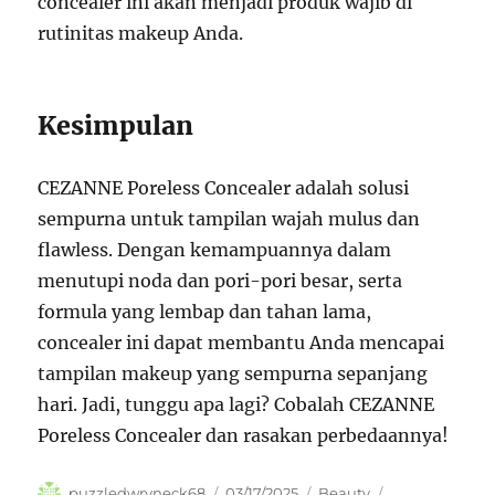
concealer ini akan menjadi produk wajib di
rutinitas makeup Anda.
Kesimpulan
CEZANNE Poreless Concealer adalah solusi
sempurna untuk tampilan wajah mulus dan
flawless. Dengan kemampuannya dalam
menutupi noda dan pori-pori besar, serta
formula yang lembap dan tahan lama,
concealer ini dapat membantu Anda mencapai
tampilan makeup yang sempurna sepanjang
hari. Jadi, tunggu apa lagi? Cobalah CEZANNE
Poreless Concealer dan rasakan perbedaannya!
Author
Posted
Categories
Tags
puzzledwryneck68
03/17/2025
Beauty