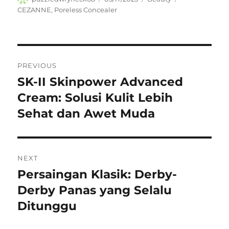
on
CEZANNE
,
Poreless Concealer
Navigasi
PREVIOUS
pos
SK-II Skinpower Advanced
Previous
post:
Cream: Solusi Kulit Lebih
Sehat dan Awet Muda
NEXT
Persaingan Klasik: Derby-
Next
post:
Derby Panas yang Selalu
Ditunggu