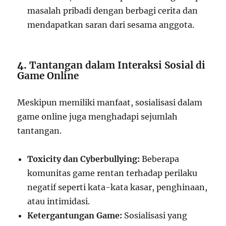
masalah pribadi dengan berbagi cerita dan
mendapatkan saran dari sesama anggota.
4.
Tantangan dalam Interaksi Sosial di
Game Online
Meskipun memiliki manfaat, sosialisasi dalam
game online juga menghadapi sejumlah
tantangan.
Toxicity dan Cyberbullying:
Beberapa
komunitas game rentan terhadap perilaku
negatif seperti kata-kata kasar, penghinaan,
atau intimidasi.
Ketergantungan Game:
Sosialisasi yang