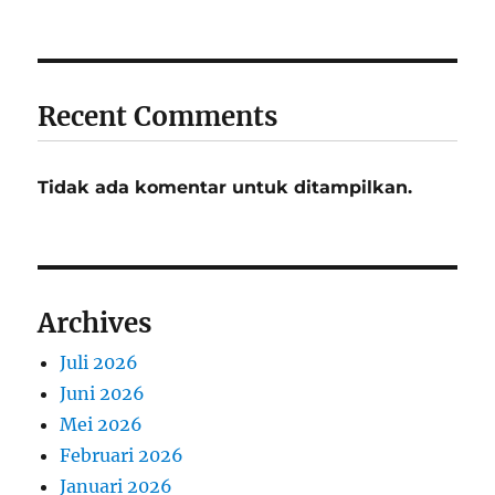
Recent Comments
Tidak ada komentar untuk ditampilkan.
Archives
Juli 2026
Juni 2026
Mei 2026
Februari 2026
Januari 2026