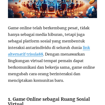
Game online telah berkembang pesat, tidak
hanya sebagai media hiburan, tetapi juga
sebagai platform sosial yang membentuk
interaksi antarindividu di seluruh dunia
link
alternatif trisula88
. Dengan menawarkan
lingkungan virtual tempat pemain dapat
berkomunikasi dan bekerja sama, game online
mengubah cara orang berinteraksi dan
menciptakan komunitas baru.
1.
Game Online sebagai Ruang Sosial
Virtual