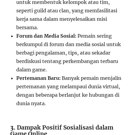
untuk membentuk kelompok atau tim,
seperti guild atau clan, yang memfasilitasi
kerja sama dalam menyelesaikan misi
bersama.
Forum dan Media Sosial:
Pemain sering
berkumpul di forum dan media sosial untuk
berbagi pengalaman, tips, atau sekadar
berdiskusi tentang perkembangan terbaru
dalam game.
Pertemanan Baru:
Banyak pemain menjalin
pertemanan yang melampaui dunia virtual,
dengan beberapa berlanjut ke hubungan di
dunia nyata.
3.
Dampak Positif Sosialisasi dalam
Game Online