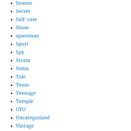
Season
Secret
Self-care
Show
spaceman
Sport
Spy
Storm
Swim
Tale
Team
Teenage
Temple
UFO
Uncategorized
Vintage