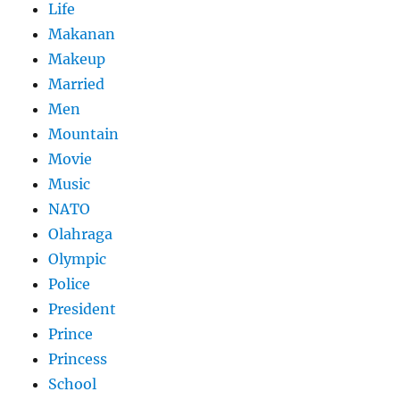
Life
Makanan
Makeup
Married
Men
Mountain
Movie
Music
NATO
Olahraga
Olympic
Police
President
Prince
Princess
School