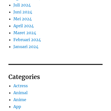
Juli 2024
Juni 2024
Mei 2024
April 2024
Maret 2024
Februari 2024
Januari 2024
Categories
Actress
Animal
Anime
App