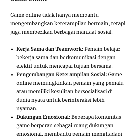
Game online tidak hanya membantu
mengembangkan keterampilan bermain, tetapi
juga memberikan berbagai manfaat sosial.
Kerja Sama dan Teamwork:
Pemain belajar
bekerja sama dan berkomunikasi dengan
efektif untuk mencapai tujuan bersama.
Pengembangan Keterampilan Sosial:
Game
online memungkinkan pemain yang pemalu
atau memiliki kesulitan bersosialisasi di
dunia nyata untuk berinteraksi lebih
nyaman.
Dukungan Emosional:
Beberapa komunitas
game berperan sebagai ruang dukungan
emosional, membantu pemain menghadapi