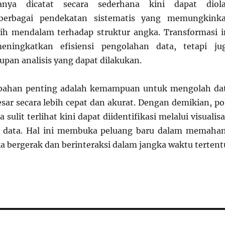
nya dicatat secara sederhana kini dapat diol
erbagai pendekatan sistematis yang memungkink
h mendalam terhadap struktur angka. Transformasi i
eningkatkan efisiensi pengolahan data, tetapi ju
pan analisis yang dapat dilakukan.
ubahan penting adalah kemampuan untuk mengolah da
sar secara lebih cepat dan akurat. Dengan demikian, po
sulit terlihat kini dapat diidentifikasi melalui visualisa
 data. Hal ini membuka peluang baru dalam memaha
 bergerak dan berinteraksi dalam jangka waktu tertent