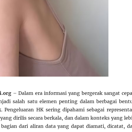
i.org
– Dalam era informasi yang bergerak sangat cepa
njadi salah satu elemen penting dalam berbagai bent
k. Pengeluaran HK sering dipahami sebagai representa
 yang dirilis secara berkala, dan dalam konteks yang leb
 bagian dari aliran data yang dapat diamati, dicatat, d