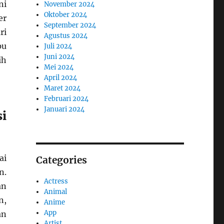
ni
November 2024
Oktober 2024
er
September 2024
ri
Agustus 2024
pu
Juli 2024
Juni 2024
ih
Mei 2024
April 2024
Maret 2024
Februari 2024
Januari 2024
i
ai
Categories
n.
Actress
an
Animal
n,
Anime
App
an
Artist