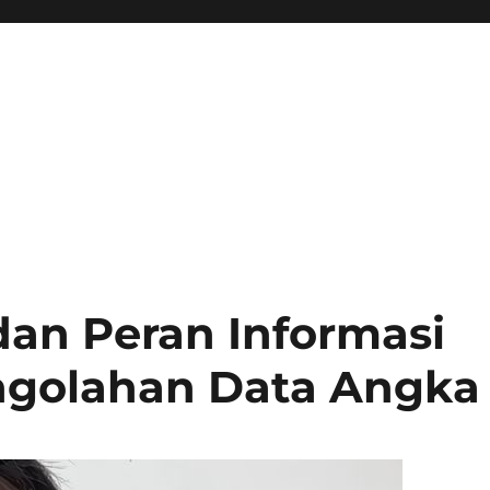
an Peran Informasi
ngolahan Data Angka