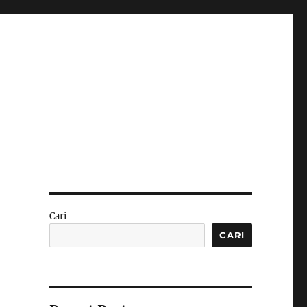
Cari
CARI