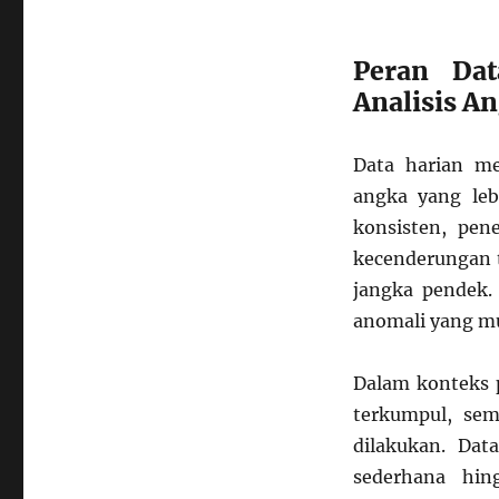
Peran Da
Analisis A
Data harian me
angka yang le
konsisten, pen
kecenderungan 
jangka pendek. 
anomali yang mu
Dalam konteks 
terkumpul, sem
dilakukan. Da
sederhana hin