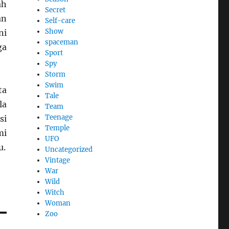
ah
Secret
an
Self-care
Show
ni
spaceman
ga
Sport
Spy
Storm
Swim
ta
Tale
la
Team
Teenage
si
Temple
mi
UFO
u.
Uncategorized
Vintage
War
Wild
Witch
Woman
Zoo