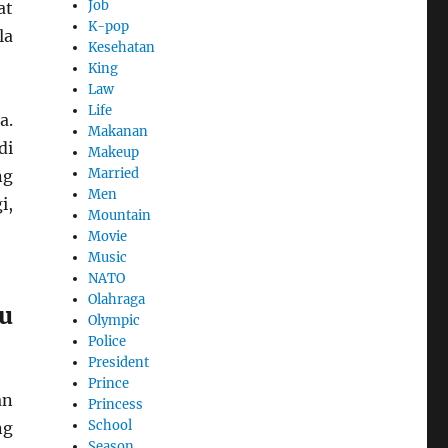
Job
at
K-pop
la
Kesehatan
King
Law
Life
a.
Makanan
di
Makeup
Married
ng
Men
i,
Mountain
Movie
Music
NATO
Olahraga
u
Olympic
Police
President
Prince
an
Princess
School
ng
Season