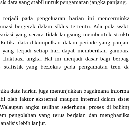
sis data yang stabil untuk pengamatan jangka panjang.
 terjadi pada pengeluaran harian ini mencermink
rmasi bergerak dalam siklus tertentu. Ada pola wakt
variasi yang secara tidak langsung membentuk strukt
. Ketika data dikumpulkan dalam periode yang panjan
l yang terjadi setiap hari dapat memberikan gambar
 fluktuasi angka. Hal ini menjadi dasar bagi berbag
s statistik yang berfokus pada pengamatan tren d
amika data harian juga menunjukkan bagaimana informa
hi oleh faktor eksternal maupun internal dalam sist
Walaupun angka terlihat sederhana, proses di balikn
tem pengolahan yang terus berjalan dan menghasilk
analisis lebih lanjut.