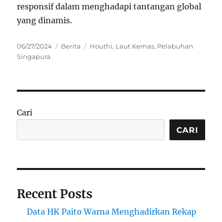
responsif dalam menghadapi tantangan global
yang dinamis.
Posted
Categories
Tags
06/27/2024
Berita
Houthi
,
Laut Kemas
,
Pelabuhan
on
Singapura
Cari
CARI
Recent Posts
Data HK Paito Warna Menghadirkan Rekap