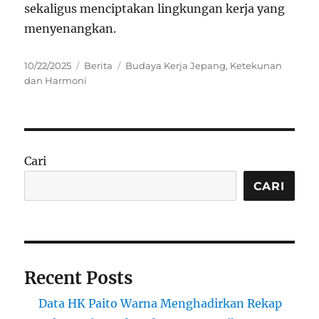
sekaligus menciptakan lingkungan kerja yang
menyenangkan.
Posted
Categories
Tags
10/22/2025
Berita
Budaya Kerja Jepang
,
Ketekunan
on
dan Harmoni
Cari
CARI
Recent Posts
Data HK Paito Warna Menghadirkan Rekap