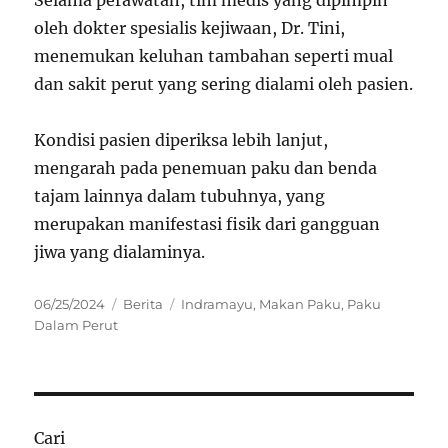
oleh dokter spesialis kejiwaan, Dr. Tini,
menemukan keluhan tambahan seperti mual
dan sakit perut yang sering dialami oleh pasien.
Kondisi pasien diperiksa lebih lanjut,
mengarah pada penemuan paku dan benda
tajam lainnya dalam tubuhnya, yang
merupakan manifestasi fisik dari gangguan
jiwa yang dialaminya.
Posted
Categories
Tags
06/25/2024
Berita
Indramayu
,
Makan Paku
,
Paku
on
Dalam Perut
Cari