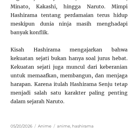
Minato, Kakashi, hingga Naruto. Mimpi
Hashirama tentang perdamaian terus hidup
meskipun dunia ninja masih menghadapi
banyak konflik.
Kisah Hashirama mengajarkan bahwa
kekuatan sejati bukan hanya soal jurus hebat.
Kekuatan sejati juga muncul dari keberanian
untuk memaafkan, membangun, dan menjaga
harapan. Karena itulah Hashirama Senju tetap
menjadi salah satu karakter paling penting
dalam sejarah Naruto.
Posted
Categories
Tags
05/20/2026
Anime
anime
,
hashirama
on