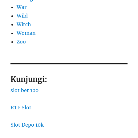
War
Wild
Witch
Woman
Zoo
Kunjungi:
slot bet 100
RTP Slot
Slot Depo 10k