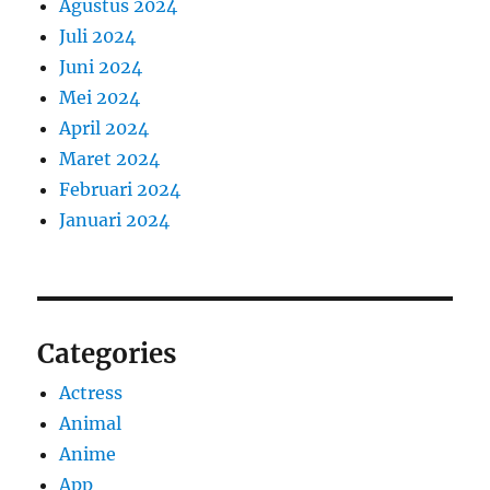
Agustus 2024
Juli 2024
Juni 2024
Mei 2024
April 2024
Maret 2024
Februari 2024
Januari 2024
Categories
Actress
Animal
Anime
App