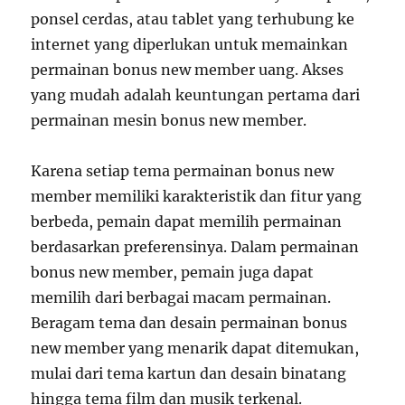
ponsel cerdas, atau tablet yang terhubung ke
internet yang diperlukan untuk memainkan
permainan bonus new member uang. Akses
yang mudah adalah keuntungan pertama dari
permainan mesin bonus new member.
Karena setiap tema permainan bonus new
member memiliki karakteristik dan fitur yang
berbeda, pemain dapat memilih permainan
berdasarkan preferensinya. Dalam permainan
bonus new member, pemain juga dapat
memilih dari berbagai macam permainan.
Beragam tema dan desain permainan bonus
new member yang menarik dapat ditemukan,
mulai dari tema kartun dan desain binatang
hingga tema film dan musik terkenal.