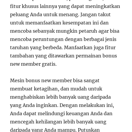
fitur khusus lainnya yang dapat meningkatkan
peluang Anda untuk menang. Jangan takut
untuk memanfaatkan kesempatan ini dan
mencoba sebanyak mungkin petaruh agar bisa
mencoba peruntungan dengan berbagai jenis
taruhan yang berbeda. Manfaatkan juga fitur
tambahan yang ditawarkan permainan bonus
new member gratis.
Mesin bonus new member bisa sangat
membuat ketagihan, dan mudah untuk
menghabiskan lebih banyak uang daripada
yang Anda inginkan. Dengan melakukan ini,
Anda dapat melindungi keuangan Anda dan
mencegah kehilangan lebih banyak uang
daripada yang Anda mampu. Putuskan