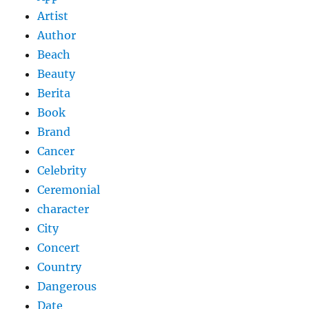
Artist
Author
Beach
Beauty
Berita
Book
Brand
Cancer
Celebrity
Ceremonial
character
City
Concert
Country
Dangerous
Date