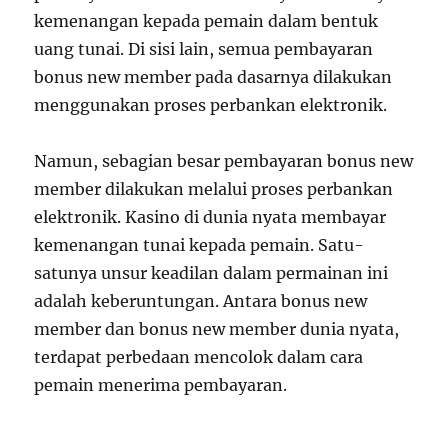
kemenangan kepada pemain dalam bentuk
uang tunai. Di sisi lain, semua pembayaran
bonus new member pada dasarnya dilakukan
menggunakan proses perbankan elektronik.
Namun, sebagian besar pembayaran bonus new
member dilakukan melalui proses perbankan
elektronik. Kasino di dunia nyata membayar
kemenangan tunai kepada pemain. Satu-
satunya unsur keadilan dalam permainan ini
adalah keberuntungan. Antara bonus new
member dan bonus new member dunia nyata,
terdapat perbedaan mencolok dalam cara
pemain menerima pembayaran.