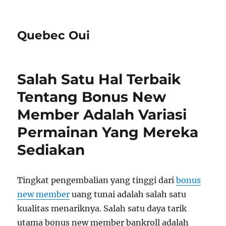
Quebec Oui
Salah Satu Hal Terbaik
Tentang Bonus New
Member Adalah Variasi
Permainan Yang Mereka
Sediakan
Tingkat pengembalian yang tinggi dari
bonus
new member
uang tunai adalah salah satu
kualitas menariknya. Salah satu daya tarik
utama bonus new member bankroll adalah