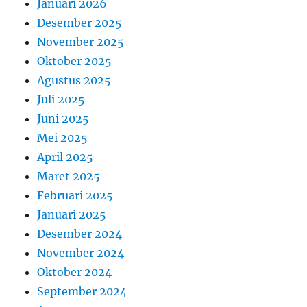
Januari 2026
Desember 2025
November 2025
Oktober 2025
Agustus 2025
Juli 2025
Juni 2025
Mei 2025
April 2025
Maret 2025
Februari 2025
Januari 2025
Desember 2024
November 2024
Oktober 2024
September 2024