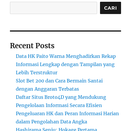
CARI
Recent Posts
Data HK Paito Warna Menghadirkan Rekap
Informasi Lengkap dengan Tampilan yang
Lebih Terstruktur
Slot Bet 200 dan Cara Bermain Santai
dengan Anggaran Terbatas
Daftar Situs Broto4D yang Mendukung
Pengelolaan Informasi Secara Efisien
Pengeluaran HK dan Peran Informasi Harian
dalam Pengolahan Data Angka
Hashirama Senju: Hokage Pertama