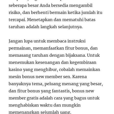
seberapa besar Anda bersedia mengambil
risiko, dan berhenti bermain ketika jumlah itu
tercapai. Menetapkan dan mematuhi batas
taruhan adalah langkah selanjutnya.
Jangan lupa untuk membaca instruksi
permainan, memanfaatkan fitur bonus, dan
memasang taruhan dengan bijaksana. Untuk
menemukan kesenangan dan kegembiraan
kasino yang menghibur, cobalah memainkan
mesin bonus new member sen. Karena
banyaknya tema, peluang menang yang besar,
dan fitur bonus yang fantastis, bonus new
member gratis adalah cara yang bagus untuk
menghabiskan waktu dan mungkin
memenangkan sejumlah uang.