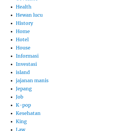
Health
Hewan lucu
History
Home
Hotel
House
Informasi
Investasi
island
jajanan manis
Jepang
Job
K-pop
Kesehatan
King
Law