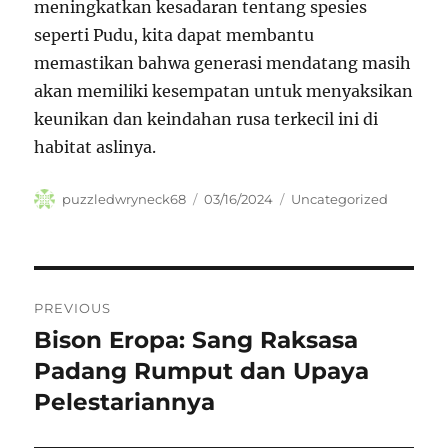
meningkatkan kesadaran tentang spesies
seperti Pudu, kita dapat membantu
memastikan bahwa generasi mendatang masih
akan memiliki kesempatan untuk menyaksikan
keunikan dan keindahan rusa terkecil ini di
habitat aslinya.
Author
Posted
Categories
puzzledwryneck68
03/16/2024
Uncategorized
on
Navigasi
PREVIOUS
pos
Bison Eropa: Sang Raksasa
Previous
post:
Padang Rumput dan Upaya
Pelestariannya