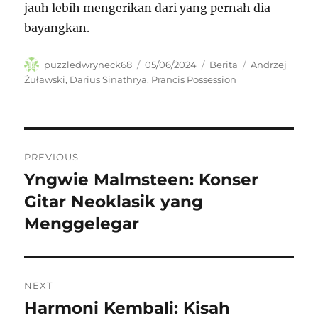
jauh lebih mengerikan dari yang pernah dia
bayangkan.
Author
Posted
Categories
Tags
puzzledwryneck68
05/06/2024
Berita
Andrzej
on
Żuławski
,
Darius Sinathrya
,
Prancis Possession
Navigasi
PREVIOUS
pos
Yngwie Malmsteen: Konser
Previous
post:
Gitar Neoklasik yang
Menggelegar
NEXT
Harmoni Kembali: Kisah
Next