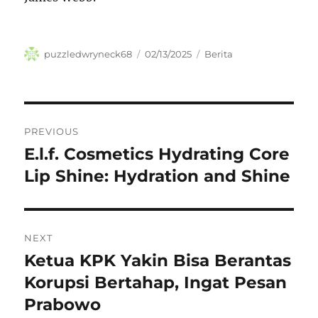
Author
Posted
Categories
puzzledwryneck68
02/13/2025
Berita
on
Navigasi
PREVIOUS
pos
E.l.f. Cosmetics Hydrating Core
Previous
post:
Lip Shine: Hydration and Shine
NEXT
Ketua KPK Yakin Bisa Berantas
Next
post:
Korupsi Bertahap, Ingat Pesan
Prabowo