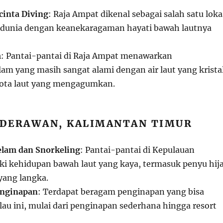
cinta Diving
: Raja Ampat dikenal sebagai salah satu loka
i dunia dengan keanekaragaman hayati bawah lautnya
m
: Pantai-pantai di Raja Ampat menawarkan
m yang masih sangat alami dengan air laut yang krista
iota laut yang mengagumkan.
I DERAWAN, KALIMANTAN TIMUR
elam dan Snorkeling
: Pantai-pantai di Kepulauan
i kehidupan bawah laut yang kaya, termasuk penyu hij
yang langka.
nginapan
: Terdapat beragam penginapan yang bisa
lau ini, mulai dari penginapan sederhana hingga resort