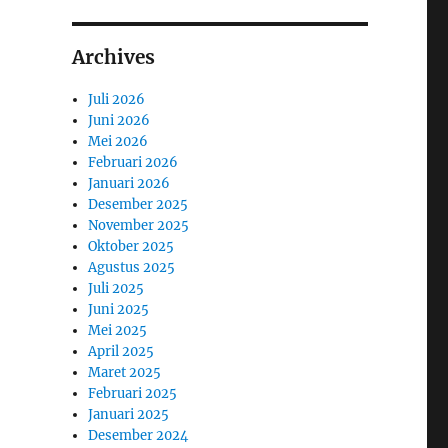
Archives
Juli 2026
Juni 2026
Mei 2026
Februari 2026
Januari 2026
Desember 2025
November 2025
Oktober 2025
Agustus 2025
Juli 2025
Juni 2025
Mei 2025
April 2025
Maret 2025
Februari 2025
Januari 2025
Desember 2024