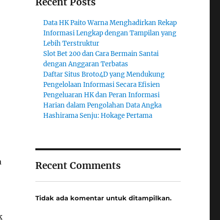
Recent Posts
Data HK Paito Warna Menghadirkan Rekap
Informasi Lengkap dengan Tampilan yang
Lebih Terstruktur
Slot Bet 200 dan Cara Bermain Santai
dengan Anggaran Terbatas
Daftar Situs Broto4D yang Mendukung
Pengelolaan Informasi Secara Efisien
Pengeluaran HK dan Peran Informasi
Harian dalam Pengolahan Data Angka
Hashirama Senju: Hokage Pertama
a
Recent Comments
Tidak ada komentar untuk ditampilkan.
k