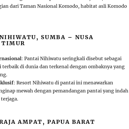
gian dari Taman Nasional Komodo, habitat asli Komodo
 NIHIWATU, SUMBA – NUSA
 TIMUR
rnasional
: Pantai Nihiwatu seringkali disebut sebagai
ai terbaik di dunia dan terkenal dengan ombaknya yang
ing.
klusif
: Resort Nihiwatu di pantai ini menawarkan
ginap mewah dengan pemandangan pantai yang indah
 terjaga.
 RAJA AMPAT, PAPUA BARAT