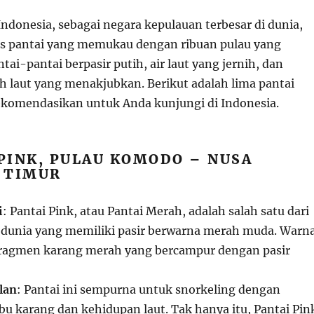
ndonesia, sebagai negara kepulauan terbesar di dunia,
is pantai yang memukau dengan ribuan pulau yang
i-pantai berpasir putih, air laut yang jernih, dan
 laut yang menakjubkan. Berikut adalah lima pantai
ekomendasikan untuk Anda kunjungi di Indonesia.
 PINK, PULAU KOMODO – NUSA
 TIMUR
i
: Pantai Pink, atau Pantai Merah, adalah salah satu dari
di dunia yang memiliki pasir berwarna merah muda. Warn
i fragmen karang merah yang bercampur dengan pasir
lan
: Pantai ini sempurna untuk snorkeling dengan
u karang dan kehidupan laut. Tak hanya itu, Pantai Pin