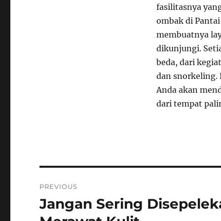
fasilitasnya ya
ombak di Pantai 
membuatnya lay
dikunjungi. Set
beda, dari kegi
dan snorkeling.
Anda akan mend
dari tempat pal
Navigasi
PREVIOUS
pos
Jangan Sering Disepeleka
Previous
post: