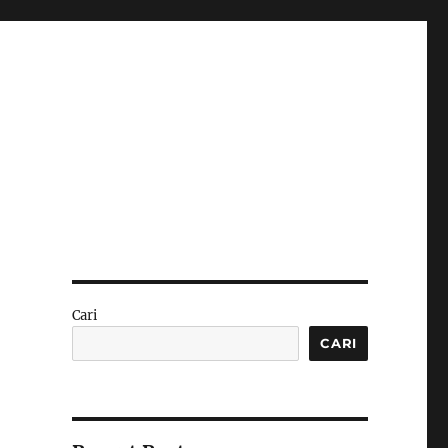
Cari
CARI