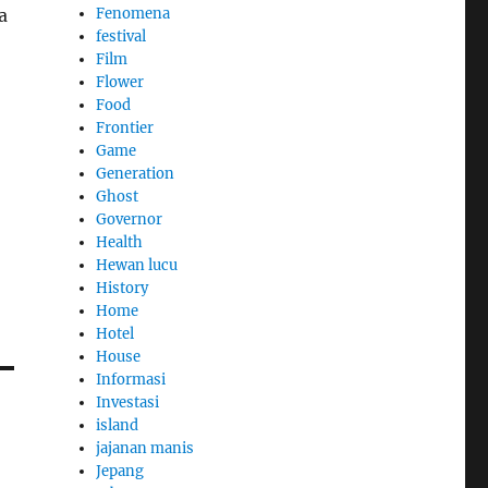
Fenomena
a
festival
Film
Flower
Food
Frontier
Game
Generation
Ghost
Governor
Health
Hewan lucu
History
Home
Hotel
House
Informasi
Investasi
island
jajanan manis
Jepang