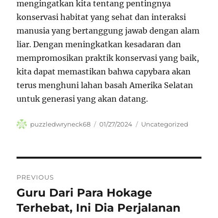
mengingatkan kita tentang pentingnya
konservasi habitat yang sehat dan interaksi
manusia yang bertanggung jawab dengan alam
liar. Dengan meningkatkan kesadaran dan
mempromosikan praktik konservasi yang baik,
kita dapat memastikan bahwa capybara akan
terus menghuni lahan basah Amerika Selatan
untuk generasi yang akan datang.
Author
Posted
Categories
puzzledwryneck68
01/27/2024
Uncategorized
on
Navigasi
PREVIOUS
pos
Guru Dari Para Hokage
Previous
post:
Terhebat, Ini Dia Perjalanan