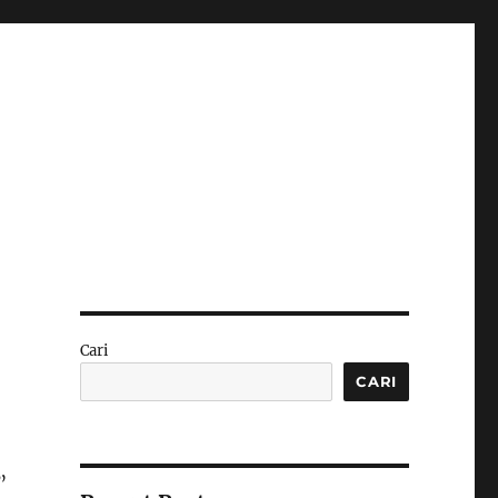
Cari
CARI
”