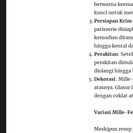
berwarna keema
kunci untuk men
Persiapan Krim 
patisserie disi
kemudian ditamb
hingga kental da
Perakitan
: Sete
perakitan dimula
diulangi hingga 
Dekorasi
: Mille
atasnya. Glasur i
dengan coklat at
Variasi Mille-Fe
Meskipun resep t