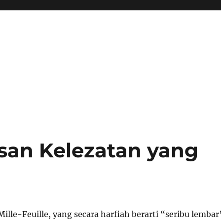
pisan Kelezatan yang
ille-Feuille, yang secara harfiah berarti “seribu lembar