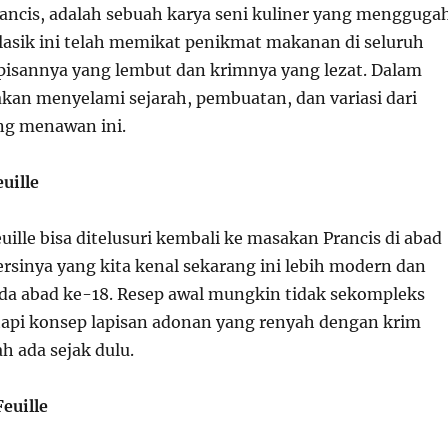
ancis, adalah sebuah karya seni kuliner yang mengguga
klasik ini telah memikat penikmat makanan di seluruh
pisannya yang lembut dan krimnya yang lezat. Dalam
a akan menyelami sejarah, pembuatan, dan variasi dari
ang menawan ini.
uille
uille bisa ditelusuri kembali ke masakan Prancis di abad
rsinya yang kita kenal sekarang ini lebih modern dan
da abad ke-18. Resep awal mungkin tidak sekompleks
tetapi konsep lapisan adonan yang renyah dengan krim
h ada sejak dulu.
euille