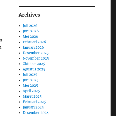
Archives
Juli 2026
Juni 2026
Mei 2026
n
Februari 2026
n
Januari 2026
Desember 2025
November 2025
Oktober 2025
Agustus 2025
Juli 2025
Juni 2025
Mei 2025
April 2025
Maret 2025
Februari 2025
Januari 2025
Desember 2024