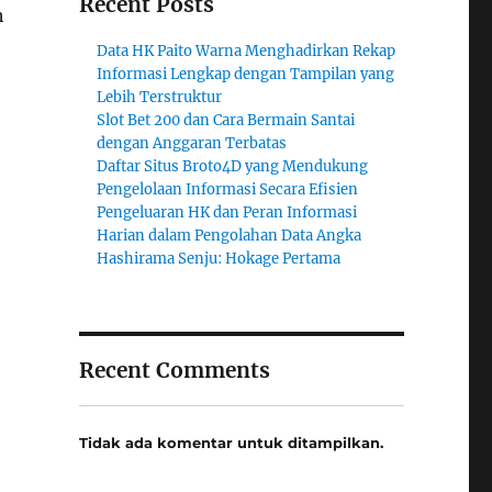
Recent Posts
h
Data HK Paito Warna Menghadirkan Rekap
Informasi Lengkap dengan Tampilan yang
Lebih Terstruktur
Slot Bet 200 dan Cara Bermain Santai
dengan Anggaran Terbatas
Daftar Situs Broto4D yang Mendukung
Pengelolaan Informasi Secara Efisien
Pengeluaran HK dan Peran Informasi
Harian dalam Pengolahan Data Angka
Hashirama Senju: Hokage Pertama
Recent Comments
Tidak ada komentar untuk ditampilkan.