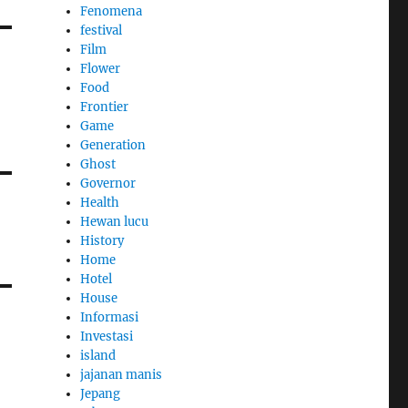
Fenomena
festival
Film
Flower
Food
Frontier
Game
Generation
Ghost
Governor
Health
Hewan lucu
History
Home
Hotel
House
Informasi
Investasi
island
jajanan manis
Jepang