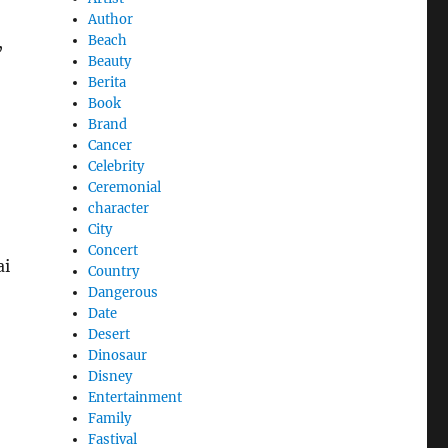
Author
Beach
,
Beauty
Berita
Book
Brand
Cancer
Celebrity
Ceremonial
character
City
Concert
ai
Country
Dangerous
Date
Desert
Dinosaur
Disney
Entertainment
Family
Fastival