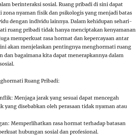
lam berinteraksi sosial. Ruang pribadi di sini dapat
ai zona nyaman fisik dan psikologis yang menjadi batas
ividu dengan individu lainnya. Dalam kehidupan sehari-
ati ruang pribadi tidak hanya menciptakan kenyamanan
 juga memperkuat rasa hormat dan kepercayaan antar
el ini akan menjelaskan pentingnya menghormati ruang
ain dan bagaimana kita dapat menerapkannya dalam
sosial.
ghormati Ruang Pribadi:
flik: Menjaga jarak yang sesuai dapat mencegah
lik yang disebabkan oleh perasaan tidak nyaman atau
an: Memperlihatkan rasa hormat terhadap batasan
erkuat hubungan sosial dan profesional.