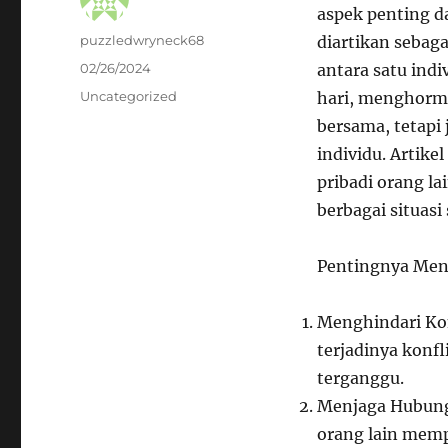
aspek penting da
Author
puzzledwryneck68
diartikan sebag
Posted
02/26/2024
antara satu ind
on
Categories
Uncategorized
hari, menghorm
bersama, tetapi
individu. Artik
pribadi orang l
berbagai situasi 
Pentingnya Men
Menghindari Kon
terjadinya konf
terganggu.
Menjaga Hubung
orang lain memp