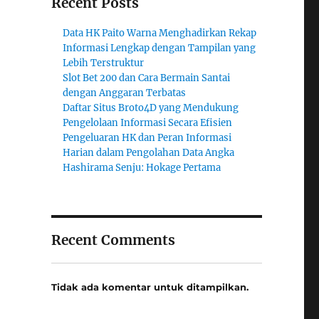
Recent Posts
Data HK Paito Warna Menghadirkan Rekap
Informasi Lengkap dengan Tampilan yang
Lebih Terstruktur
Slot Bet 200 dan Cara Bermain Santai
dengan Anggaran Terbatas
Daftar Situs Broto4D yang Mendukung
Pengelolaan Informasi Secara Efisien
Pengeluaran HK dan Peran Informasi
Harian dalam Pengolahan Data Angka
Hashirama Senju: Hokage Pertama
Recent Comments
Tidak ada komentar untuk ditampilkan.