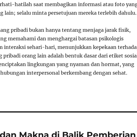
erhati-hatilah saat membagikan informasi atau foto yan
 lain; selalu minta persetujuan mereka terlebih dahulu.
ng pribadi bukan hanya tentang menjaga jarak fisik,
tang memahami dan menghargai batasan psikologis
m interaksi sehari-hari, menunjukkan kepekaan terhad
pribadi orang lain adalah bentuk dasar dari etiket sosia
menciptakan lingkungan yang nyaman dan hormat, yang
ubungan interpersonal berkembang dengan sehat.
 dan Makna di Balik Pemberian