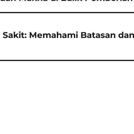
 Sakit: Memahami Batasan da