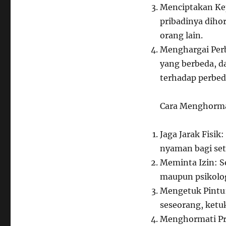
Menciptakan Ke
pribadinya diho
orang lain.
Menghargai Perb
yang berbeda, 
terhadap perbed
Cara Menghormat
Jaga Jarak Fisik
nyaman bagi seti
Meminta Izin: S
maupun psikologi
Mengetuk Pintu:
seseorang, ketu
Menghormati Pri