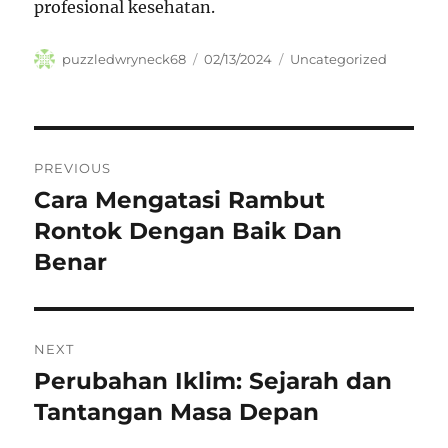
profesional kesehatan.
Author
Posted
Categories
puzzledwryneck68
02/13/2024
Uncategorized
on
Navigasi
PREVIOUS
pos
Cara Mengatasi Rambut
Previous
post:
Rontok Dengan Baik Dan
Benar
NEXT
Perubahan Iklim: Sejarah dan
Next
post:
Tantangan Masa Depan