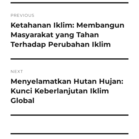
Navigasi
PREVIOUS
pos
Ketahanan Iklim: Membangun
Previous
post:
Masyarakat yang Tahan
Terhadap Perubahan Iklim
NEXT
Menyelamatkan Hutan Hujan:
Next
post:
Kunci Keberlanjutan Iklim
Global