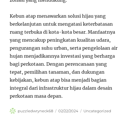
zonasi yang mendukung.
Kebun atap menawarkan solusi hijau yang
berkelanjutan untuk mengatasi keterbatasan
ruang terbuka di kota-kota besar. Manfaatnya
yang mencakup peningkatan kualitas udara,
pengurangan suhu urban, serta pengelolaan air
hujan menjadikannya investasi yang berharga
bagi perkotaan. Dengan perencanaan yang
tepat, pemilihan tanaman, dan dukungan
kebijakan, kebun atap bisa menjadi bagian
integral dari infrastruktur hijau dalam desain
perkotaan masa depan.
Author
Posted
Categories
puzzledwryneck68
02/22/2024
Uncategorized
on