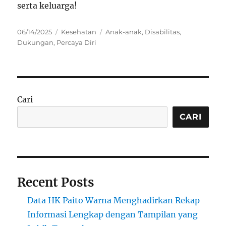
serta keluarga!
Posted
Categories
Tags
06/14/2025
Kesehatan
Anak-anak
,
Disabilitas
,
on
Dukungan
,
Percaya Diri
Cari
CARI
Recent Posts
Data HK Paito Warna Menghadirkan Rekap
Informasi Lengkap dengan Tampilan yang