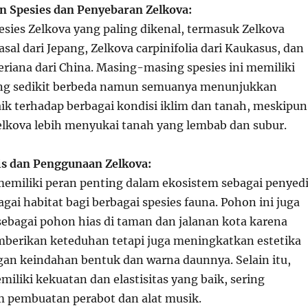
 Spesies dan Penyebaran Zelkova:
esies Zelkova yang paling dikenal, termasuk Zelkova
asal dari Jepang, Zelkova carpinifolia dari Kaukasus, dan
eriana dari China. Masing-masing spesies ini memiliki
yang sedikit berbeda namun semuanya menunjukkan
aik terhadap berbagai kondisi iklim dan tanah, meskipun
lkova lebih menyukai tanah yang lembab dan subur.
is dan Penggunaan Zelkova:
emiliki peran penting dalam ekosistem sebagai penyed
gai habitat bagi berbagai spesies fauna. Pohon ini juga
sebagai pohon hias di taman dan jalanan kota karena
berikan keteduhan tetapi juga meningkatkan estetika
an keindahan bentuk dan warna daunnya. Selain itu,
iliki kekuatan dan elastisitas yang baik, sering
 pembuatan perabot dan alat musik.