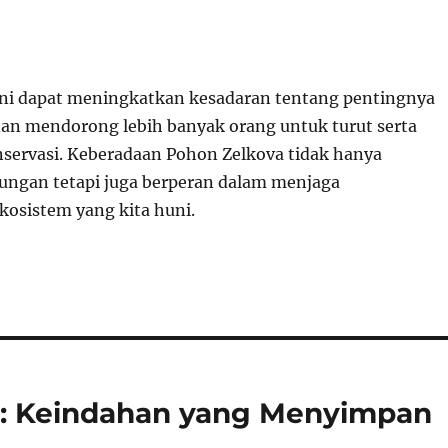
ini dapat meningkatkan kesadaran tentang pentingnya
an mendorong lebih banyak orang untuk turut serta
servasi. Keberadaan Pohon Zelkova tidak hanya
ungan tetapi juga berperan dalam menjaga
osistem yang kita huni.
.): Keindahan yang Menyimpan