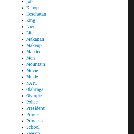
Job
K-pop
Kesehatan
King
Law
Life
Makanan
Makeup
Married
Men
Mountain
Movie
Music
NATO
Olahraga
Olympic
Police
President
Prince
Princess
School
Season