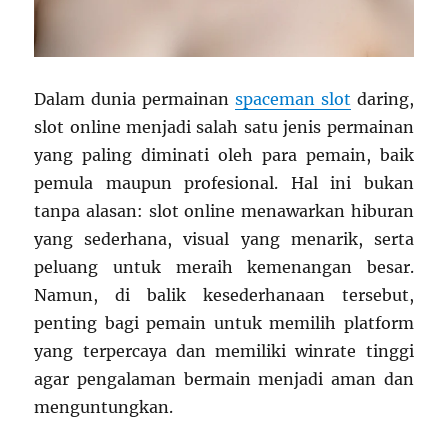
Dalam dunia permainan
spaceman slot
daring,
slot online menjadi salah satu jenis permainan
yang paling diminati oleh para pemain, baik
pemula maupun profesional. Hal ini bukan
tanpa alasan: slot online menawarkan hiburan
yang sederhana, visual yang menarik, serta
peluang untuk meraih kemenangan besar.
Namun, di balik kesederhanaan tersebut,
penting bagi pemain untuk memilih platform
yang terpercaya dan memiliki winrate tinggi
agar pengalaman bermain menjadi aman dan
menguntungkan.