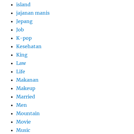
island
jajanan manis
Jepang
Job
K-pop
Kesehatan
King
Law
Life
Makanan
Makeup
Married
Men
Mountain
Movie
Music