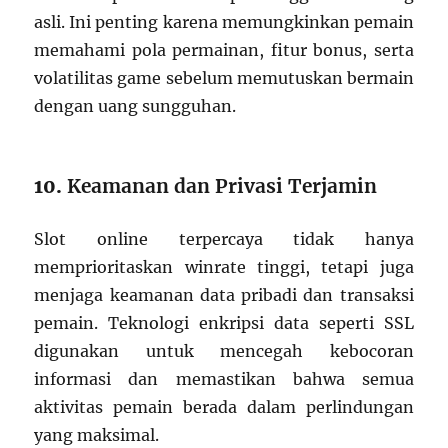
asli. Ini penting karena memungkinkan pemain
memahami pola permainan, fitur bonus, serta
volatilitas game sebelum memutuskan bermain
dengan uang sungguhan.
10.
Keamanan dan Privasi Terjamin
Slot online terpercaya tidak hanya
memprioritaskan winrate tinggi, tetapi juga
menjaga keamanan data pribadi dan transaksi
pemain. Teknologi enkripsi data seperti SSL
digunakan untuk mencegah kebocoran
informasi dan memastikan bahwa semua
aktivitas pemain berada dalam perlindungan
yang maksimal.