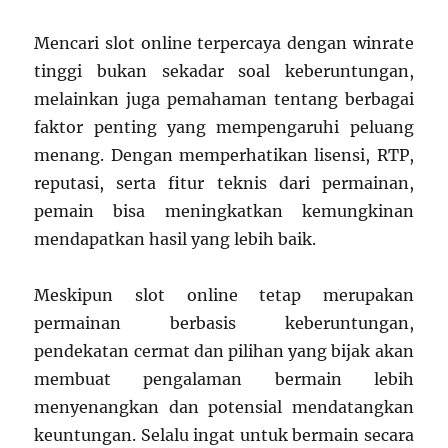
Mencari slot online terpercaya dengan winrate
tinggi bukan sekadar soal keberuntungan,
melainkan juga pemahaman tentang berbagai
faktor penting yang mempengaruhi peluang
menang. Dengan memperhatikan lisensi, RTP,
reputasi, serta fitur teknis dari permainan,
pemain bisa meningkatkan kemungkinan
mendapatkan hasil yang lebih baik.
Meskipun slot online tetap merupakan
permainan berbasis keberuntungan,
pendekatan cermat dan pilihan yang bijak akan
membuat pengalaman bermain lebih
menyenangkan dan potensial mendatangkan
keuntungan. Selalu ingat untuk bermain secara