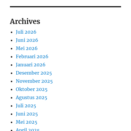
Archives
Juli 2026
Juni 2026
Mei 2026
Februari 2026
Januari 2026
Desember 2025
November 2025
Oktober 2025
Agustus 2025
Juli 2025
Juni 2025
Mei 2025
April 2025