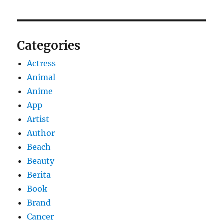
Categories
Actress
Animal
Anime
App
Artist
Author
Beach
Beauty
Berita
Book
Brand
Cancer