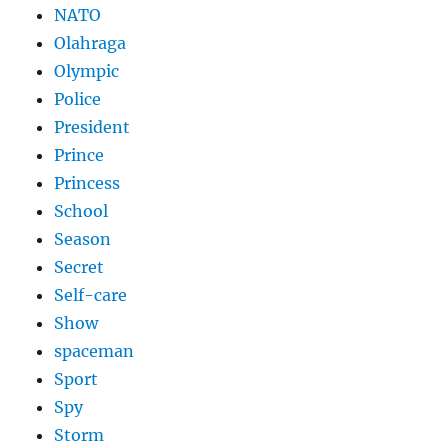
NATO
Olahraga
Olympic
Police
President
Prince
Princess
School
Season
Secret
Self-care
Show
spaceman
Sport
Spy
Storm