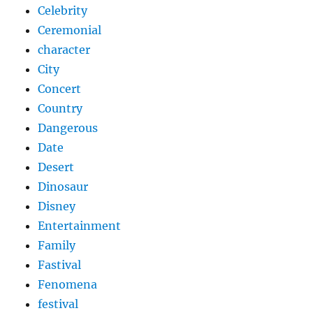
Celebrity
Ceremonial
character
City
Concert
Country
Dangerous
Date
Desert
Dinosaur
Disney
Entertainment
Family
Fastival
Fenomena
festival